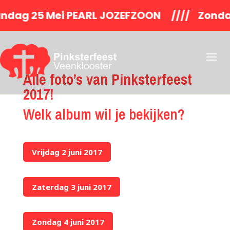
25 Mei PEARL JOZEFZOON //// Zondagm
Alle foto’s van Pinksterfeest
2017!
Welk album wil je bekijken?
Vrijdag 2 juni 2017
Zaterdag 3 juni 2017
Zondag 4 juni 2017