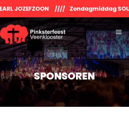
ZOON //// Zondagmiddag SOULFOOD ///
SPONSOREN