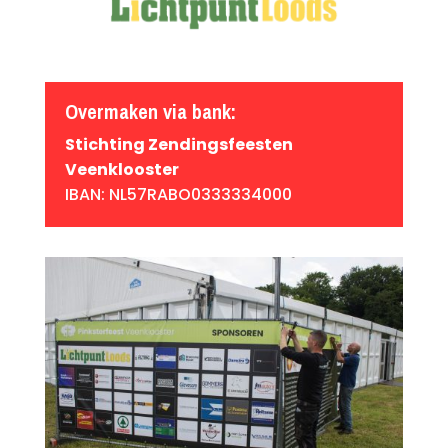
Overmaken via bank:
Stichting Zendingsfeesten
Veenklooster
IBAN: NL57RABO0333334000