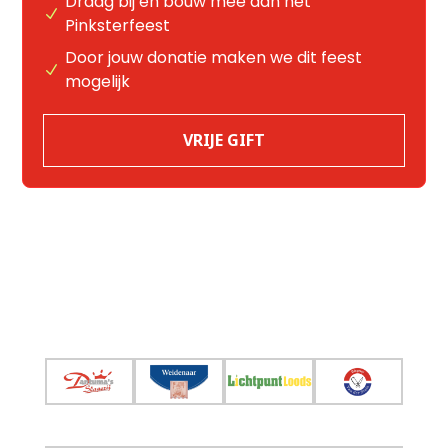
Draag bij en bouw mee aan het
Pinksterfeest
Door jouw donatie maken we dit feest
mogelijk
VRIJE GIFT