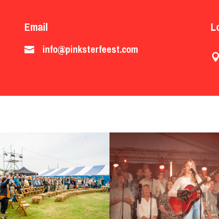
Email
L
info@pinksterfeest.com
