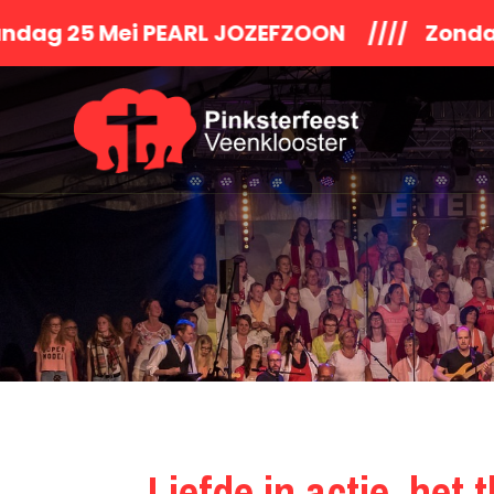
 PEARL JOZEFZOON //// Zondagmiddag S
Liefde in actie, het