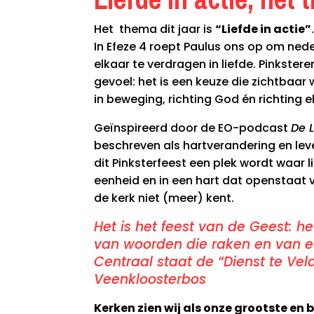
Het
thema dit jaar is
“Liefde in actie”
In Efeze 4 roept Paulus ons op om nede
elkaar te verdragen in liefde. Pinkstere
gevoel: het is een keuze die zichtbaar
in beweging, richting God én richting e
Geïnspireerd door de EO-podcast
De 
beschreven als hartverandering en lev
dit Pinksterfeest een plek wordt waar l
eenheid en in een hart dat openstaat
de kerk niet (meer) kent.
Het is het feest van de Geest: h
van woorden die raken en van ee
Centraal staat de “Dienst te Vel
Veenkloosterbos
Kerken zien wij als onze grootste en 