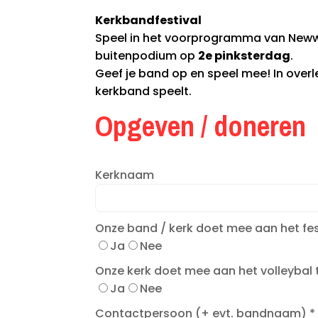
Kerkbandfestival
Speel in het voorprogramma van Neww
buitenpodium op
2e pinksterdag
.
Geef je band op en speel mee! In over
kerkband speelt.
Opgeven / doneren
Kerknaam
Onze band / kerk doet mee aan het fe
Ja
Nee
Onze kerk doet mee aan het volleybal
Ja
Nee
Contactpersoon (+ evt. bandnaam)
*