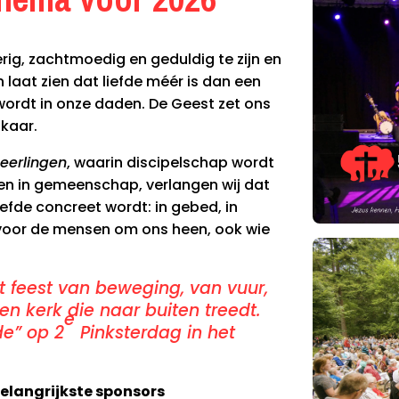
.
rig, zachtmoedig en geduldig te zijn en
n laat zien dat liefde méér is dan een
 wordt in onze daden. De Geest zet ons
lkaar.
Leerlingen
, waarin discipelschap wordt
en in gemeenschap, verlangen wij dat
iefde concreet wordt: in gebed, in
 voor de mensen om ons heen, ook wie
et feest van beweging, van vuur,
n kerk die naar buiten treedt.
e
de” op 2
Pinksterdag in het
belangrijkste sponsors