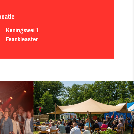
ocatie
Keningswei 1

Feankleaster