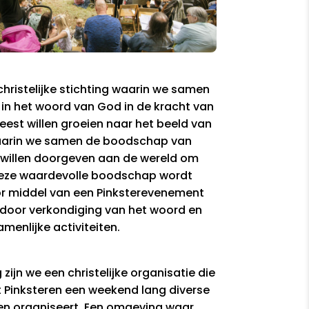
 christelijke stichting waarin we samen
in het woord van God in de kracht van
eest willen groeien naar het beeld van
aarin we samen de boodschap van
 willen doorgeven aan de wereld om
Deze waardevolle boodschap wordt
oor middel van een Pinksterevenement
door verkondiging van het woord en
menlijke activiteiten.
g zijn we een christelijke organisatie die
et Pinksteren een weekend lang diverse
n organiseert. Een omgeving waar