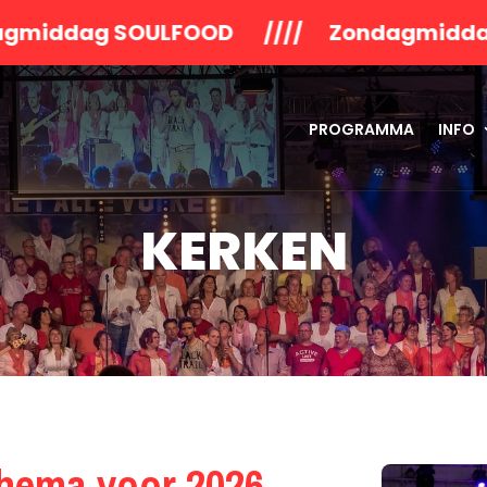
OULFOOD //// Zondagmiddag Concert V
PROGRAMMA
INFO
KERKEN
 thema voor 2026