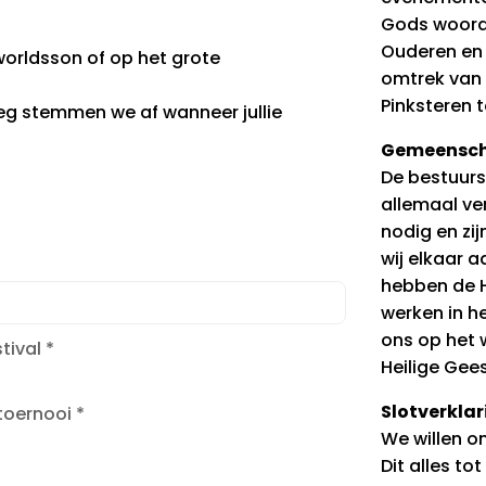
Gods woord 
Ouderen en 
orldsson of op het grote
omtrek van
Pinksteren t
leg stemmen we af wanneer jullie
Gemeensc
De bestuursl
allemaal ve
nodig en zij
wij elkaar 
hebben de H
werken in he
ons op het 
stival
*
Heilige Gees
Slotverklar
 toernooi
*
We willen o
Dit alles t