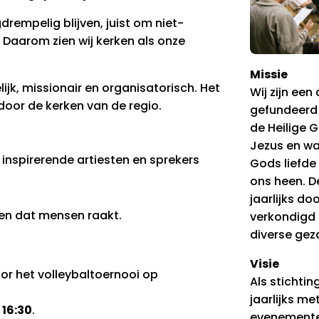
drempelig blijven, juist om niet-
 Daarom zien wij kerken als onze
Missie
lijk, missionair en organisatorisch. Het
Wij zijn een
 door de kerken van de regio.
gefundeerd 
de Heilige G
Jezus en w
l inspirerende artiesten en sprekers
Gods liefde
ons heen. 
jaarlijks d
en dat mensen raakt.
verkondigd 
diverse geza
Visie
or het volleybaltoernooi op
Als stichtin
jaarlijks m
 16:30
.
evenemente