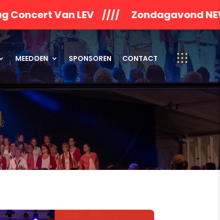
an LEV //// Zondagavond NEWWORLDSON 
MEEDOEN
SPONSOREN
CONTACT