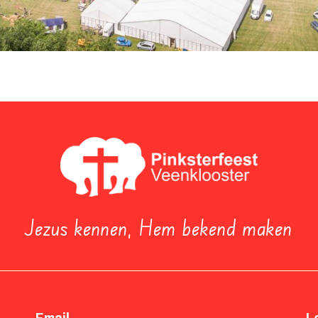
Jezus kennen, Hem bekend maken
Email
L