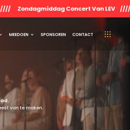
ncert Van LEV //// Zondagavond NEWWO
MEEDOEN
SPONSOREN
CONTACT
had.
eest van te maken.