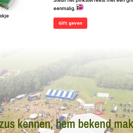
eenmalig.
ekje
Gift geven
zus kennen, hem bekend ma