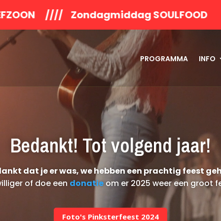
middag SOULFOOD //// Zondagmiddag Co
PROGRAMMA
INFO
Bedankt! Tot volgend jaar!
ankt dat je er was, we hebben een prachtig feest ge
illiger of doe een
donatie
om er 2025 weer een groot f
Foto's Pinksterfeest 2024