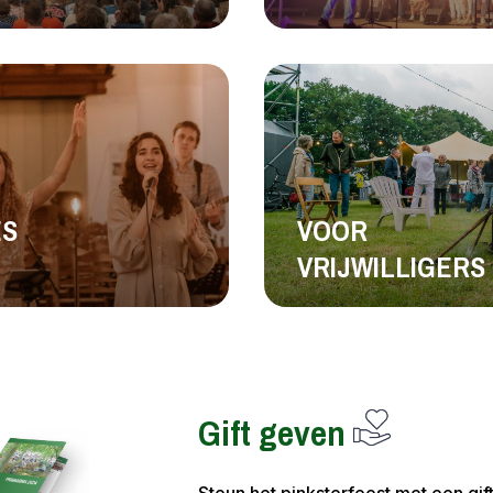
ES
VOOR
VRIJWILLIGERS
Gift geven
Steun het pinksterfeest met een gif