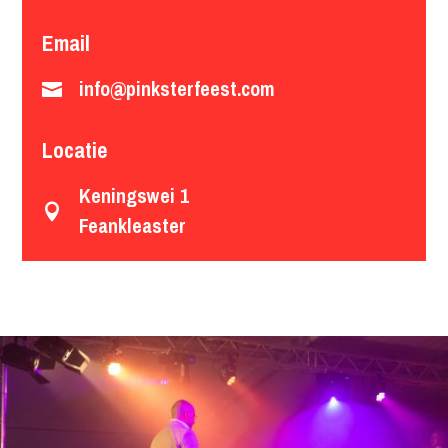
Email
info@pinksterfeest.com

Locatie
Keningswei 1

Feankleaster