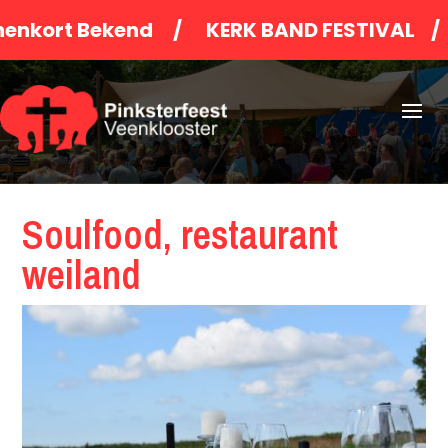
t Bekend / KERK BAND FESTIVAL / PINK
Soulfood, restaurant
weiland