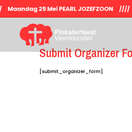
aandag 25 Mei PEARL JOZEFZOON //// 
Submit Organizer F
[submit_organizer_form]