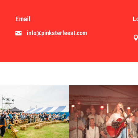
Email
L
info@pinksterfeest.com
