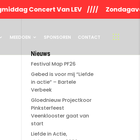
dag Concert Van LEV //// Zondagavond
MEEDOEN
SPONSOREN
CONTACT
Nieuws
Festival Map PF26
Gebed is voor mij “Liefde
in actie” – Bartele
Verbeek
Gloednieuw Projectkoor
Pinksterfeest
Veenklooster gaat van
start
Liefde in Actie,