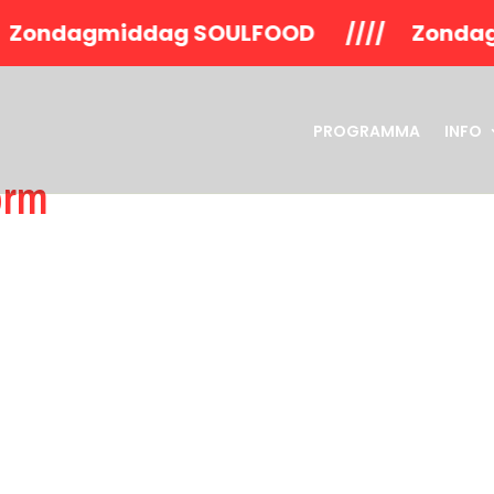
Zondagmiddag SOULFOOD //// Zondagmid
PROGRAMMA
INFO
orm