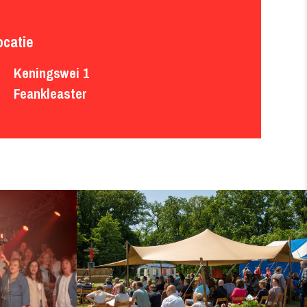
ocatie
Keningswei 1

Feankleaster