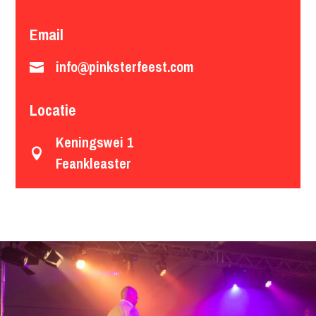
Email
info@pinksterfeest.com

Locatie
Keningswei 1

Feankleaster